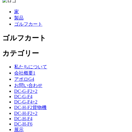
家
製品
ゴルフカート
ゴルフカート
カテゴリー
私たちについて
会社概要1
アポロG4
お問い合わせ
DC-G-F2+2
DC-G-F4
DC-G-F4+2
DC-H-F2貨物機
DC-H-F2+2
DC-H-F4
DC-H-F6
展示