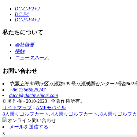
DC-G-F2+2
DC-F4
DC-H-F4+2
私たちについて
会社概要
接触
ニュースルーム
お問い合わせ
中国上海市閔行区万源路599号万源成開センター2号館802
+86 13666825247
dachi@dachivehicle.com
© 著作権 - 2010-2023 : 全著作権所有。
サイトマップ
-
AMPモバイル
8人乗りゴルフカート
,
4人乗りゴルフカート
,
8人乗りゴルフ
メールを送信する
x