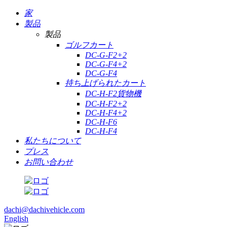
家
製品
製品
ゴルフカート
DC-G-F2+2
DC-G-F4+2
DC-G-F4
持ち上げられたカート
DC-H-F2貨物機
DC-H-F2+2
DC-H-F4+2
DC-H-F6
DC-H-F4
私たちについて
プレス
お問い合わせ
dachi@dachivehicle.com
English