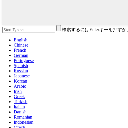
検索するにはEnterキーを押す
English
Chinese
French
German
Portuguese
Spanish
Russian
Japanese
Korean
Arabic
Irish
Greek
Turkish
Italian
Danish
Romanian
Indonesian
Czech