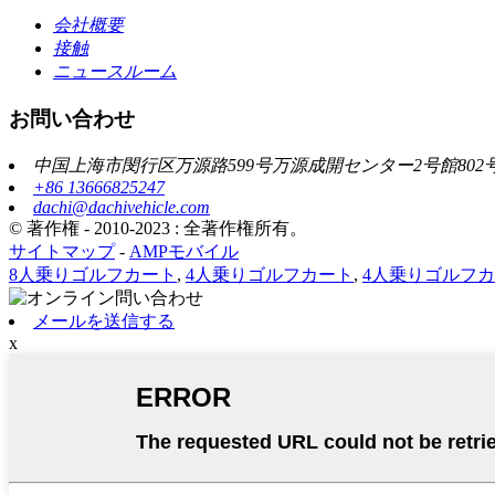
会社概要
接触
ニュースルーム
お問い合わせ
中国上海市閔行区万源路599号万源成開センター2号館802
+86 13666825247
dachi@dachivehicle.com
© 著作権 - 2010-2023 : 全著作権所有。
サイトマップ
-
AMPモバイル
8人乗りゴルフカート
,
4人乗りゴルフカート
,
4人乗りゴルフ
メールを送信する
x