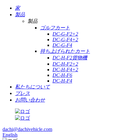
家
製品
製品
ゴルフカート
DC-G-F2+2
DC-G-F4+2
DC-G-F4
持ち上げられたカート
DC-H-F2貨物機
DC-H-F2+2
DC-H-F4+2
DC-H-F6
DC-H-F4
私たちについて
プレス
お問い合わせ
dachi@dachivehicle.com
English