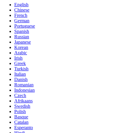
English
Chinese
French
German
Portuguese
Spanish
Russian
Japanese
Korean
Arabic
Irish
Greek
Turkish
Italian
Danish
Romanian
Indonesian
Czech
Afrikaans
Swedish
Polish
Basque
Catalan
Esperanto
Hindi