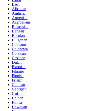
Lao
Albanian
Amharic
Armenian
Azerbaijani
Belarusian
Bengali
Bosnian
Bulgarian
Cebuano
Chichewa
Corsican
Croatian
Dutch
Estonian
Filipino
Finnish
Frisian
Galician
Georgian
Gujarati
Haitian
Hausa
Hawaiian