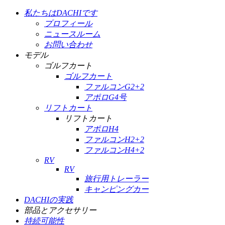
私たちはDACHIです
プロフィール
ニュースルーム
お問い合わせ
モデル
ゴルフカート
ゴルフカート
ファルコンG2+2
アポロG4号
リフトカート
リフトカート
アポロH4
ファルコンH2+2
ファルコンH4+2
RV
RV
旅行用トレーラー
キャンピングカー
DACHIの実践
部品とアクセサリー
持続可能性