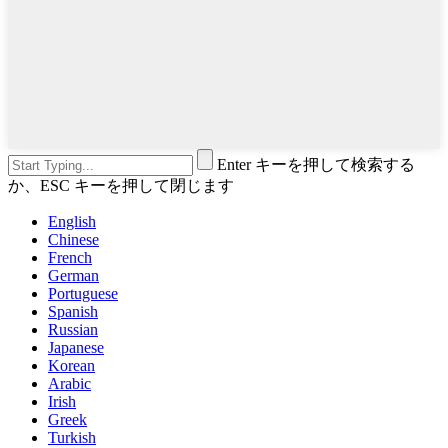
Enter キーを押して検索する
か、ESC キーを押して閉じます
English
Chinese
French
German
Portuguese
Spanish
Russian
Japanese
Korean
Arabic
Irish
Greek
Turkish